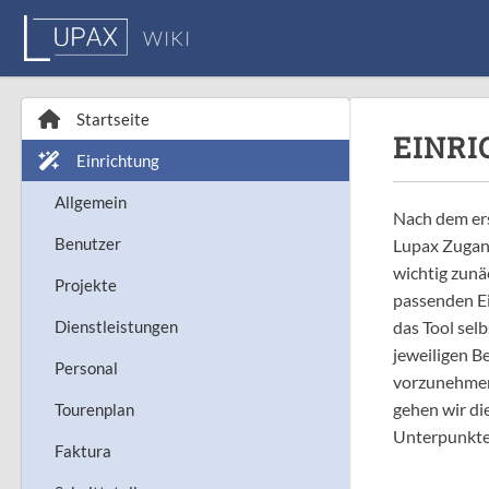
WIKI
Startseite
EINR
Einrichtung
Allgemein
Nach dem ers
Benutzer
Lupax Zugang
wichtig zunä
Projekte
passenden Ei
Dienstleistungen
das Tool selb
jeweiligen B
Personal
vorzunehmen
gehen wir di
Tourenplan
Unterpunkte
Faktura